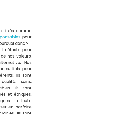
T
es fixés comme
sponsables
pour
pourquoi donc ?
et néfaste pour
de nos valeurs,
ternative. Nos
nnes, tipis pour
rents. Ils sont
alité, sains,
bles. Ils sont
és et éthiques.
iqués en toute
user en parfaite
iables. Ils sont