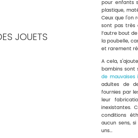
pour enfants s
plastique, mat
Ceux que l'on 
sont pas très 
l’autre bout de
DES JOUETS
la poubelle, ca
et rarement ré
A cela, s'ajout
bambins sont s
de mauvaises 
adultes de de
fournies par l
leur fabricat
inexistantes.
conditions ét
aucun sens, si
uns...